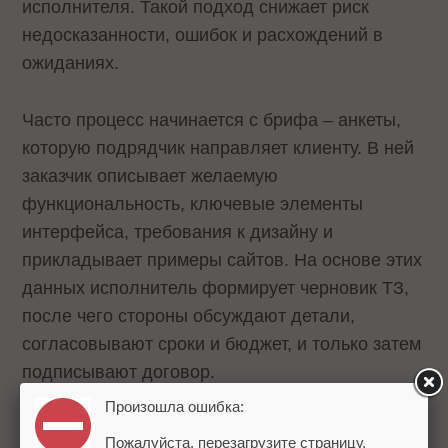
исполнителя. Такой подход снижает риск
недосказанности, ошибок и расхождений в
ожиданиях.
Часто процесс начинается с брифа – анкеты,
которую подрядчик направляет клиенту. В ней
заказчик описывает желаемую
функциональность, ключевые элементы
интерфейса, требования к дизайну и
прикладывает примеры сайтов. На основе этих
данных исполнитель формирует черновик ТЗ,
после чего стороны обсуждают детали,
согласовывают сроки и бюджет, и только затем
подписывают договор.
Произошла ошибка:
Иногда клиент предоставляет уже готовое
Пожалуйста, перезагрузите страницу.