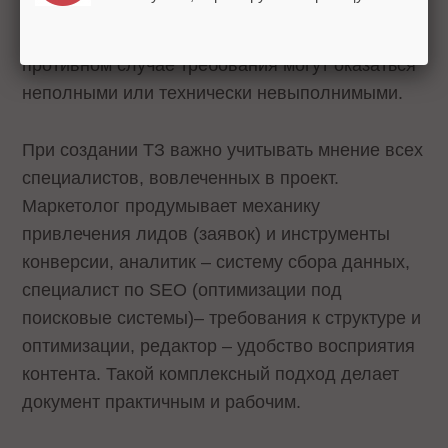
техническое задание. Это допустимо, если он
хорошо ориентируется в разработке сайтов. В
противном случае требования могут оказаться
неполными или технически невыполнимыми.
При создании ТЗ важно учитывать мнение всех
специалистов, вовлеченных в проект.
Маркетолог продумывает механику
привлечения лидов (заявок) и инструменты
конверсии, аналитик – систему сбора данных,
специалист по SEO (оптимизации под
поисковые системы)– требования к структуре и
оптимизации, редактор – удобство восприятия
контента. Такой комплексный подход делает
документ практичным и рабочим.