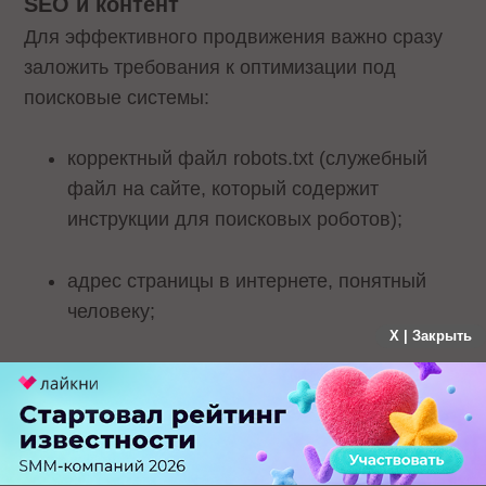
SEO и контент
Для эффективного продвижения важно сразу
заложить требования к оптимизации под
поисковые системы:
корректный файл robots.txt (служебный
файл на сайте, который содержит
инструкции для поисковых роботов);
адрес страницы в интернете, понятный
человеку;
X | Закрыть
XML-карта сайта (файл со списком
страниц сайта, который помогает
поисковым системам быстрее находить и
индексировать контент);