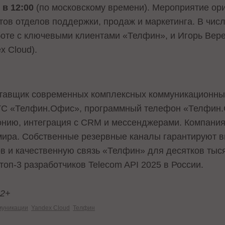
 в 12:00
(по московскому времени). Мероприятие ор
тов отделов поддержки, продаж и маркетинга. В чис
боте с ключевыми клиентами «Телфин», и Игорь Вер
x Cloud).
ставщик современных комплексных коммуникационны
ТС «Телфин.Офис», программный телефон «Телфин
нию, интеграция с CRM и мессенджерами. Компания
 мира. Собственные резервные каналы гарантируют
ов и качественную связь «Телфин» для десятков тыс
оп-3 разработчиков Telecom API 2025 в России.
12+
муникации
Yandex Cloud
Телфин