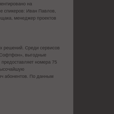
иентировано на
ле спикеров: Иван Павлов,
ещака, менеджер проектов
х решений. Среди сервисов
.Cофтфон», выгодные
 предоставляет номера 75
 высочайшую
яч абонентов. По данным