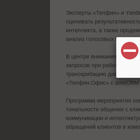
Эксперты «Телфин» и Yande
оценивать результативност
интеллекта, а также продем
анализ голосовых и текстов
В центре внимания участни
запросов при работе с боль
транскрибацию диалогов, а
«Телфин.Офис» с amoCRM и
Программа мероприятия охв
тональности общения с кли
коммуникации и интеллекту
обращений клиентов в ком