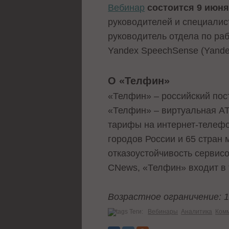
Вебинар
состоится 9 июня
руководителей и специалис
руководитель отдела по ра
Yandex SpeechSense (Yande
О «Телфин»
«Телфин» – российский по
«Телфин» – виртуальная А
тарифы на интернет-телефо
городов России и 65 стран
отказоустойчивость сервис
CNews, «Телфин» входит в т
Возрастное ограничение: 
Теги:
Вебинары
Аналитика
Ком