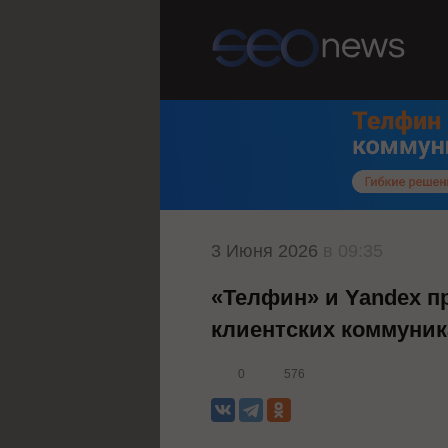
3 Июня 2026
в 09:35
«Телфин» и Yandex п
клиентских коммуник
0
576