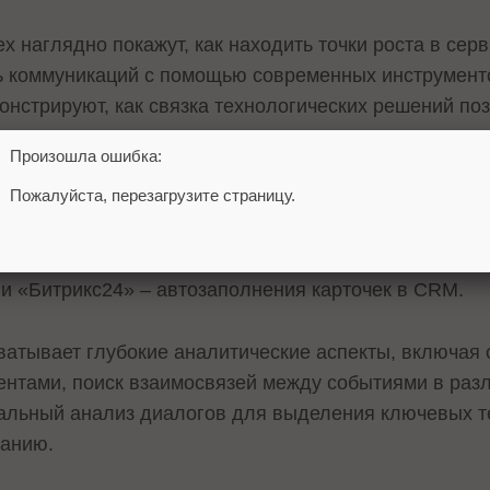
x наглядно покажут, как находить точки роста в сер
ь коммуникаций с помощью современных инструмент
онстрируют, как связка технологических решений по
ых диалогов с клиентами.
Произошла ошибка:
Пожалуйста, перезагрузите страницу.
ков – методы обеспечения персонализации и высокой
шими потоками клиентов. Гости вебинара смогут на 
 также возможности умной маршрутизации и новой ф
 «Битрикс24» – автозаполнения карточек в CRM.
атывает глубокие аналитические аспекты, включая
ентами, поиск взаимосвязей между событиями в раз
альный анализ диалогов для выделения ключевых т
панию.