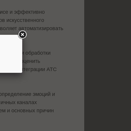
висе и эффективно
ов искусственного
зволяет автоматизировать
 скорости обработки
практике оценить
ункции интеграции АТС
 определение эмоций и
личных каналах
ем и основных причин