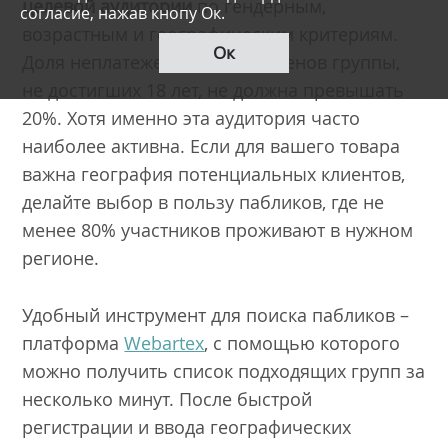
целевой аудитории
по гендерным,
согласие, нажав кнопу Ок.
возрастным и географическим критериям.
Ок
Доля неплатежеспособных членов группы,
не достигших 18 лет, не должна превышать
20%. Хотя именно эта аудитория часто
наиболее активна. Если для вашего товара
важна география потенциальных клиентов,
делайте выбор в пользу пабликов, где не
менее 80% участников проживают в нужном
регионе.
Удобный инструмент для поиска пабликов –
платформа
Webartex
, с помощью которого
можно получить список подходящих групп за
несколько минут. После быстрой
регистрации и ввода географических