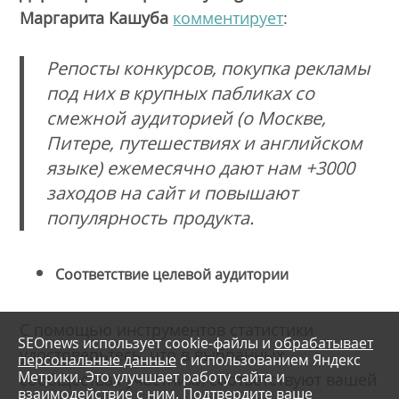
Маргарита Кашуба
комментирует
:
Репосты конкурсов, покупка рекламы
под них в крупных пабликах со
смежной аудиторией (о Москве,
Питере, путешествиях и английском
языке) ежемесячно дают нам +3000
заходов на сайт и повышают
популярность продукта.
Соответствие целевой аудитории
С помощью инструментов статистики
SEOnews использует cookie-файлы и
обрабатывает
удостоверьтесь, что в выбранных
персональные данные
с использованием Яндекс
Метрики. Это улучшает работу сайта и
сообществах участники соответствуют вашей
взаимодействие с ним. Подтвердите ваше