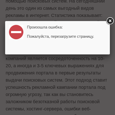
помощью поисковых систем. На сегодняшний
день это один из самых выгодный видов
рекламы в интернет. Статистика показывает:
около 80% посетителей, пришедших на сайт,
Произошла ошибка:
приходят на проект посредством поисковой
Пожалуйста, перезагрузите страницу.
системы.
Большой ошибкой многих мастеров или же
компаний является сосредоточенность на 10-
20, а иногда и 3-5 ключевых выражениях для
продвижения портала в первые результаты
выдачи поисковых систем. Этот подход ставит
успешность рекламной кампании портала под
огромную угрозу, так как вы становитесь
заложником безотказной работы поисковой
системы, хостинг-сервера, ошибки веб-