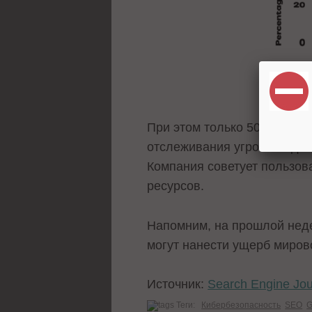
При этом только 50% владе
отслеживания угроз. По да
Компания советует пользов
ресурсов.
Напомним, на прошлой не
могут нанести ущерб мирово
Источник:
Search Engine Jou
Теги:
Кибербезопасность
SEO
G