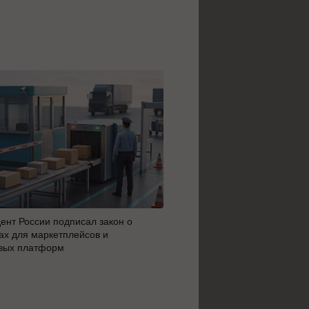
ент России подписал закон о
MAX сделал доступным ци
х для маркетплейсов и
россиян с 14 лет
вых платформ