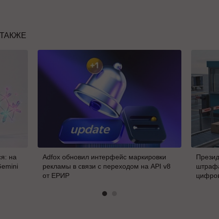
 ТАКЖЕ
я: на
Adfox обновил интерфейс маркировки
Презид
Gemini
рекламы в связи с переходом на API v8
штрафа
от ЕРИР
цифро
В