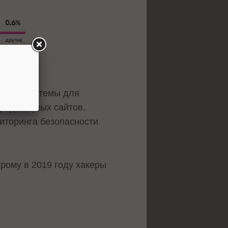
ьзуют системы для
вредоносных сайтов.
иторинга безопасности
рому в 2019 году хакеры