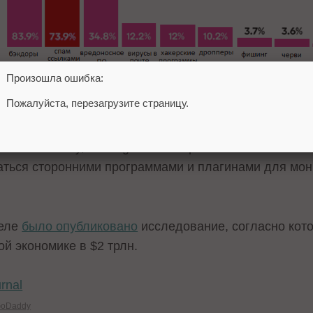
Произошла ошибка:
Пожалуйста, перезагрузите страницу.
льцев сайтов задумываются о безопасности и испол
нным GoDaddy, в Google заблокировано только 10% 
аться сторонними программами и плагинами для мон
деле
было опубликовано
исследование, согласно кото
й экономике в $2 трлн.
rnal
oDaddy