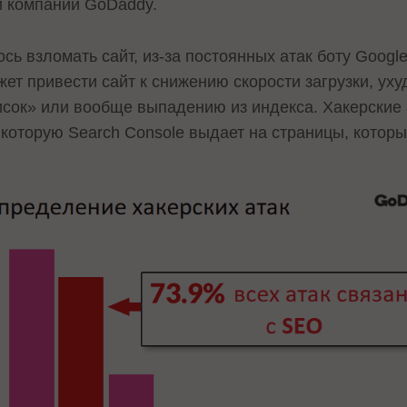
и компании GoDaddy.
сь взломать сайт, из-за постоянных атак боту Googl
жет привести сайт к снижению скорости загрузки, у
исок» или вообще выпадению из индекса. Хакерские 
 которую Search Console выдает на страницы, которы