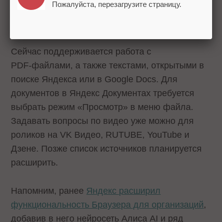
Пожалуйста, перезагрузите страницу.
время она станет доступна всем
пользователям Браузера в России.
Сейчас поддерживается работа с
PDF‑файлами, а также текстами, открытыми в
поиске Яндекса или в Google Docs. Для
документов в Яндекс Документах требуется
выбрать режим «Просмотр» в меню файла.
Задавать вопросы по видео уже можно для
роликов на VK Видео, RUTUBE, YouTube и
Дзене. Позже список источников планируется
расширить.
Напомним, ранее
Яндекс расширил
функциональность Браузера для организаций
,
добавив в него нейросеть Алиса AI и ряд