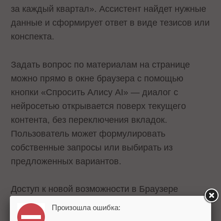
за каждый квартал». Ассистент найдет нужные
данные и сформирует ответ в виде тезисов или
конспекта.
Задать вопрос по материалам на странице
можно прямо в окне браузера с помощью
кнопки «Спросить Алису AI» — диалог с
нейросетью открывается поверх текущего
контента, без переключения вкладок.
Пользователь может формулировать
собственные запросы или выбирать из
предложенных вариантов.
Доступ к новой возможности в Браузере
постепенно появляется у тех, кто ранее
Произошла ошибка:
записывался в лист ожидания. В ближайшее