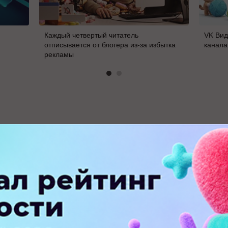
Каждый четвертый читатель
VK Вид
отписывается от блогера из-за избытка
канала
рекламы
В
ПЕРЕЙТИ НА ПОЛНУЮ ВЕРСИЮ