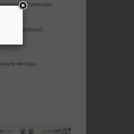
равочнике Currencies:
te и RateWithVAT.
.
ачале месяца.