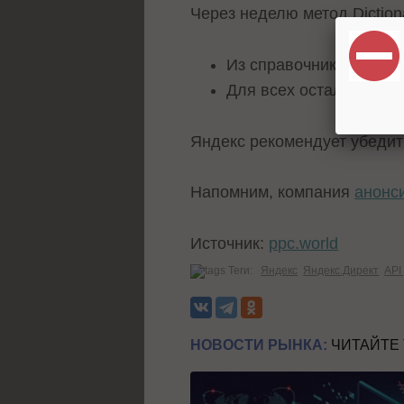
Через неделю метод Dictiona
Из справочника уберу
Для всех остальных вал
Яндекс рекомендует убедит
Напомним, компания
анонс
Источник:
ppc.world
Теги:
Яндекс
Яндекс.Директ
API
НОВОСТИ РЫНКА:
ЧИТАЙТЕ