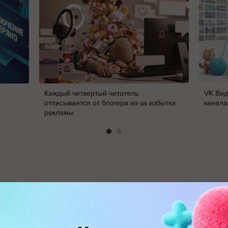
Каждый четвертый читатель
VK Вид
отписывается от блогера из-за избытка
канала
рекламы
В