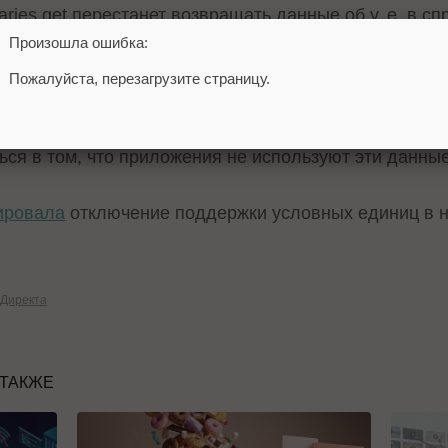
ries.get перестанет возвращать данные об у. е. в сп
Произошла ошибка:
т валюту YND_FIXED;
Пожалуйста, перезагрузите страницу.
ют не будет возвращаться курс у. е. – параметры Ra
ься в том, что приложения не используют эти данные
ировала
отключение поддержки условных единиц в н
 Директа
 ТАКЖЕ