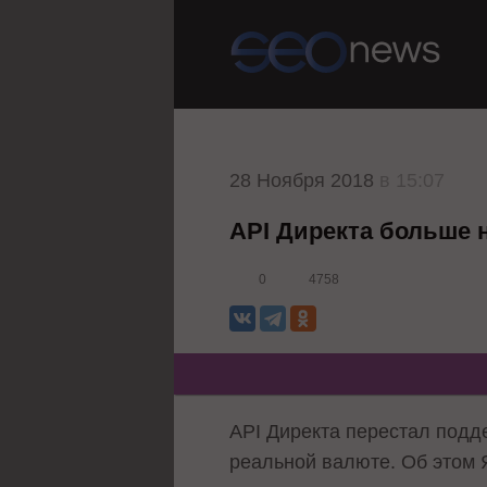
28 Ноября 2018
в 15:07
API Директа больше
0
4758
API Директа перестал подд
реальной валюте. Об этом 