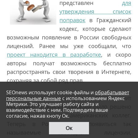
представлен
для
утверждения список
поправок
в Гражданский
кодекс, которые сделают
возможным появление в России свободных
лицензий. Ранее мы уже сообщали, что
проект находится в разработке
, и скоро
авторы получат возможность бесплатно
распространять свои творения в Интернете,
сохраняя за собой ряд прав.
SEOnews использует cookie-файлы и
обрабатывает
Проблема авторского права в Рунете стоит
персональные данные
с использованием Яндекс
Метрики. Это улучшает работу сайта и
уже давно. В поисках панацеи было решено
взаимодействие с ним. Подтвердите ваше
обратиться к опыту американских коллег.
согласие, нажав кнопу Ок.
Теперь в России могут появиться так
Ок
называемые свободные лицензии,