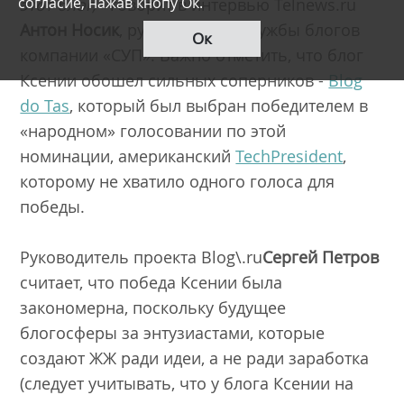
согласие, нажав кнопу Ок.
этот блог,
- говорит в интервью Telnews.ru
Антон Носик
, руководитель службы блогов
Ок
компании «СУП». Важно отметить, что блог
Ксении обошел сильных соперников -
Blog
do Tas
, который был выбран победителем в
«народном» голосовании по этой
номинации, американский
TechPresident
,
которому не хватило одного голоса для
победы.
Руководитель проекта
Blog\.ru
Сергей Петров
считает, что победа Ксении была
закономерна, поскольку будущее
блогосферы за энтузиастами, которые
создают ЖЖ ради идеи, а не ради заработка
(следует учитывать, что у блога Ксении на