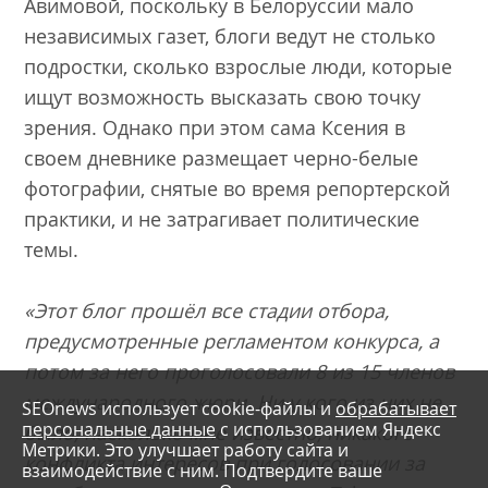
Авимовой, поскольку в Белоруссии мало
независимых газет, блоги ведут не столько
подростки, сколько взрослые люди, которые
ищут возможность высказать свою точку
зрения. Однако при этом сама Ксения в
своем дневнике размещает черно-белые
фотографии, снятые во время репортерской
практики, и не затрагивает политические
темы.
«Этот блог прошёл все стадии отбора,
предусмотренные регламентом конкурса, а
потом за него проголосовали 8 из 15 членов
международного жюри. Ни у кого из них не
SEOnews использует cookie-файлы и
обрабатывает
персональные данные
с использованием Яндекс
было, насколько мне известно, никакого
Метрики. Это улучшает работу сайта и
конфликта интересов при голосовании за
взаимодействие с ним. Подтвердите ваше