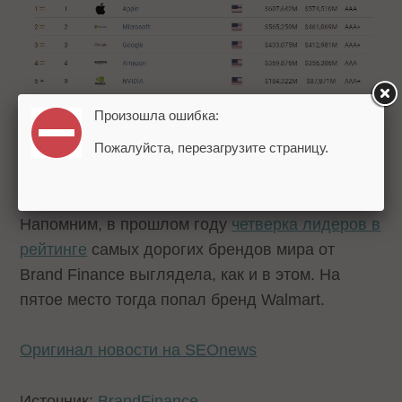
Произошла ошибка:
Пожалуйста, перезагрузите страницу.
Напомним, в прошлом году
четверка лидеров в
рейтинге
самых дорогих брендов мира от
Brand Finance выглядела, как и в этом. На
пятое место тогда попал бренд Walmart.
Оригинал новости на SEOnews
Источник:
BrandFinance