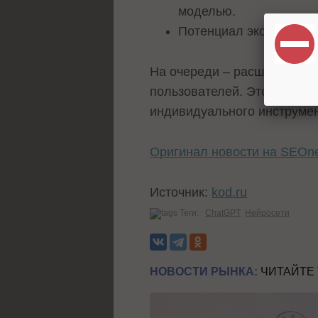
моделью.
Потенциал экономии вр
На очереди – расширенные 
пользователей. Это шаг к 
индивидуального инструмен
Оригинал новости на SEOn
Источник:
kod.ru
Теги:
ChatGPT
Нейросети
НОВОСТИ РЫНКА:
ЧИТАЙТЕ