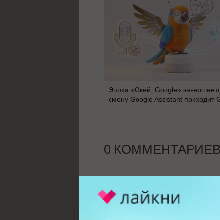
Эпоха «Окей, Google» завершаетс
смену Google Assistant приходит 
0 КОММЕНТАРИЕ