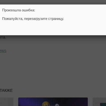
Произошла ошибка:
емени и оптимизация работы над клиентскими зада
Пожалуйста, перезагрузите страницу.
функции управления доступом и ролями, ориентиро
тому, чтобы ChatGPT стал платформой для командной 
та.
ews
 ТАКЖЕ