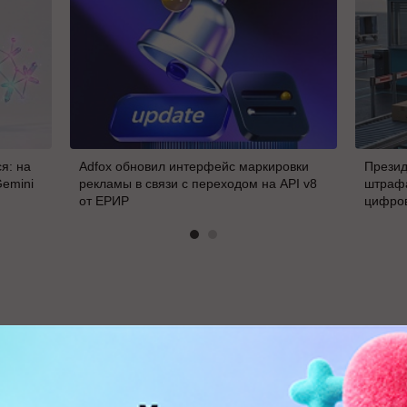
я: на
Adfox обновил интерфейс маркировки
Презид
Gemini
рекламы в связи с переходом на API v8
штрафа
от ЕРИР
цифро
В