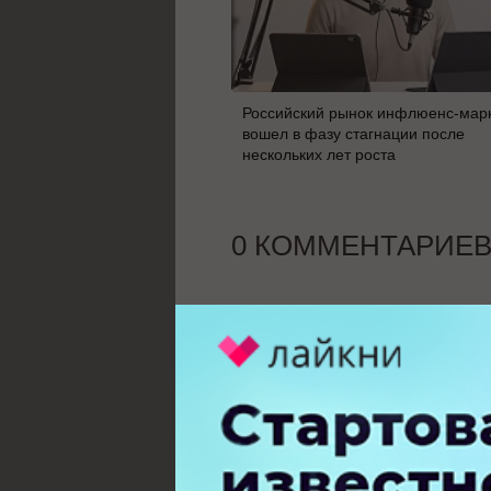
Российский рынок инфлюенс-мар
вошел в фазу стагнации после
нескольких лет роста
0 КОММЕНТАРИЕ