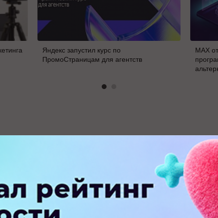
кетинга
Яндекс запустил курс по
MAX от
ПромоСтраницам для агентств
програ
альтер
В