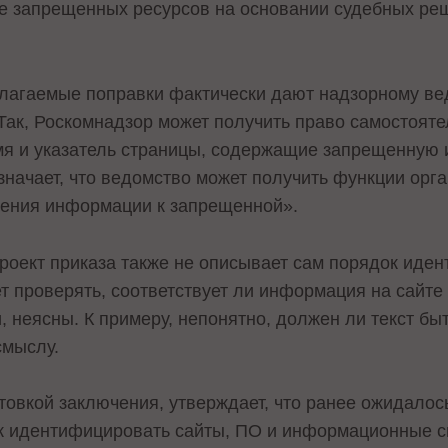
е запрещенных ресурсов на основании судебных ре
длагаемые поправки фактически дают надзорному ве
 Так, Роскомнадзор может получить право самостоят
мя и указатель страницы, содержащие запрещенную
значает, что ведомство может получить функции орга
сения информации к запрещенной».
роект приказа также не описывает сам порядок иден
 проверять, соответствует ли информация на сайте 
, неясны. К примеру, непонятно, должен ли текст б
смыслу.
товкой заключения, утверждает, что ранее ожидалос
как идентифицировать сайты, ПО и информационные 