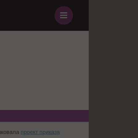
≡
тиковала
проект приказа