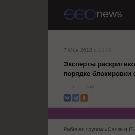
7 Мая 2018
в 10:48
Эксперты раскритико
порядке блокировки 
0
5245
Рабочая группа «Связь и I