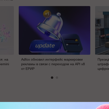
я: на
Adfox обновил интерфейс маркировки
Презид
Gemini
рекламы в связи с переходом на API v8
штрафа
от ЕРИР
цифро
В