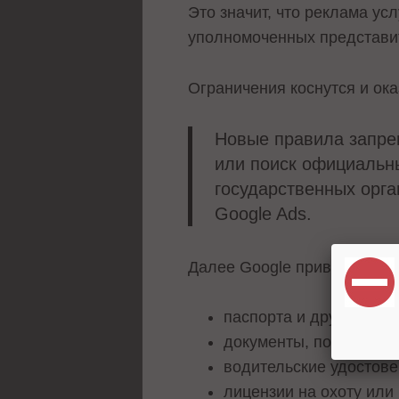
Это значит, что реклама ус
уполномоченных представит
Ограничения коснутся и ока
Новые правила запре
или поиск официальн
государственных орга
Google Ads.
Далее Google приводит нек
паспорта и другие удо
документы, подтвержд
водительские удостов
лицензии на охоту или