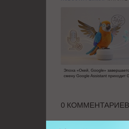
Эпоха «Окей, Google» завершаетс
смену Google Assistant приходит 
0 КОММЕНТАРИЕ