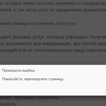
луг, которые можно получить напрямую от государств
елей, в том числе услуг по оформлению документов
зания помощи в получении этих услуг.
щают рекламу услуг, которые упрощают получе
ых документов или информации, доступной нап
низаций или их уполномоченных представителей
Произошла ошибка:
оторые примеры документов, которые больше нельзя
Пожалуйста, перезагрузите страницу.
стоверения личности,
ающие постоянное место жительства, иммиграционны
ерения, проездные документы,
 рыбалку,