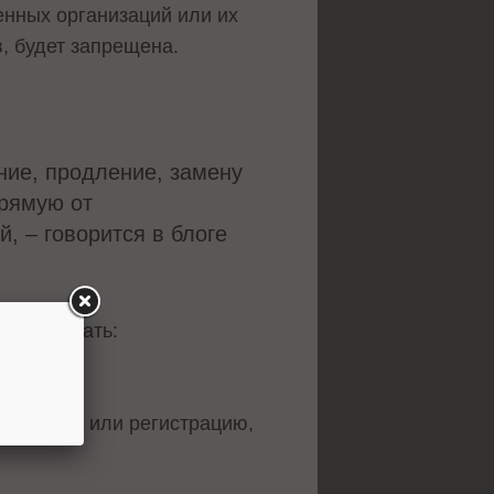
енных организаций или их
, будет запрещена.
ние, продление, замену
рямую от
, – говорится в блоге
 продвигать:
й статус или регистрацию,