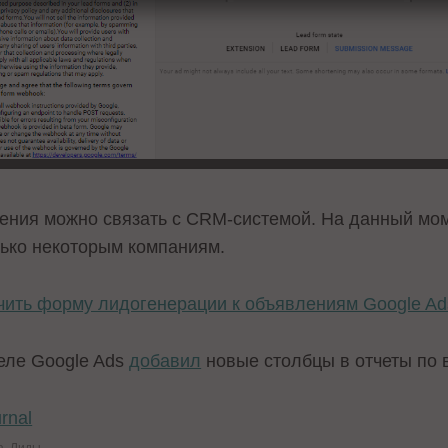
ения можно связать с CRM-системой. На данный мо
олько некоторым компаниям.
чить форму лидогенерации к объявлениям Google Ad
еле Google Ads
добавил
новые столбцы в отчеты по 
rnal
а
Лиды