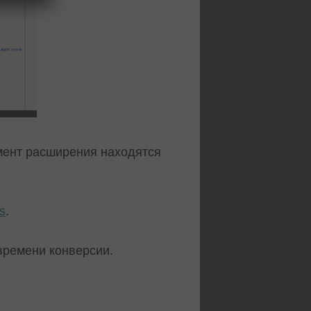
мент расширения находятся
s
.
времени конверсии.