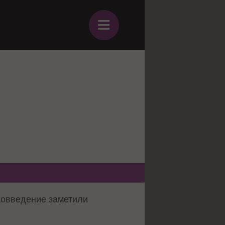
≡
вовведение заметили