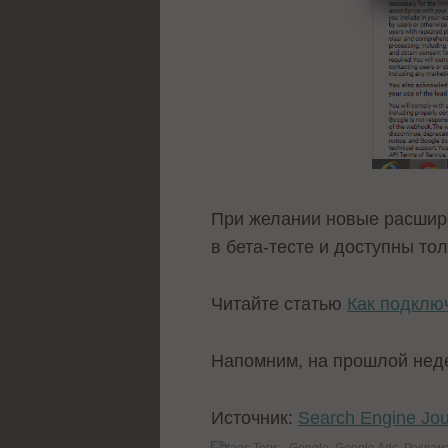
При желании новые расшир
в бета-тесте и доступны т
Читайте статью
Как подклю
Напомним, на прошлой нед
Источник:
Search Engine Jou
Теги:
Google
Google Ads
Реклам