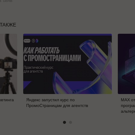
 ТАКЖЕ
кетинга
Яндекс запустил курс по
MAX от
ПромоСтраницам для агентств
програ
альтер