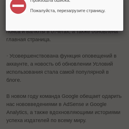
Произошла ошибка:
издателями.
Пожалуйста, перезагрузите страницу.
· Добавлена возможность установки часового
пояса и валюты в отчетах, а также обновлена
главная страница.
· Усовершенствована функция оповещений в
аккаунте, а новость об обновлении
Условий
использования
стала самой популярной в
блоге.
В новом году команда Google обещает одарить
нас нововведениями в AdSense и Google
Analytics, а также вдохновляющими историями
успеха издателей по всему миру.