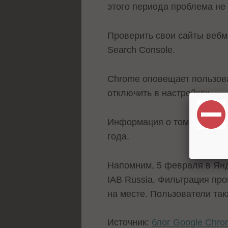
этого периода проблема не
Проверить свои сайты вебма
Search Console.
Chrome оповещает пользова
отключить в настройках.
Информация о том, что Chr
года.
Напомним, 5 февраля в Ян
IAB Russia. Фильтрация пр
на месте. Пользователи та
Источник:
блог Google Chr