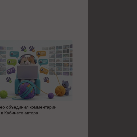
ео объединил комментарии
Яндекс 360 усилил блок AI 
 в Кабинете автора
автоматизацию: июльское 
сервисов