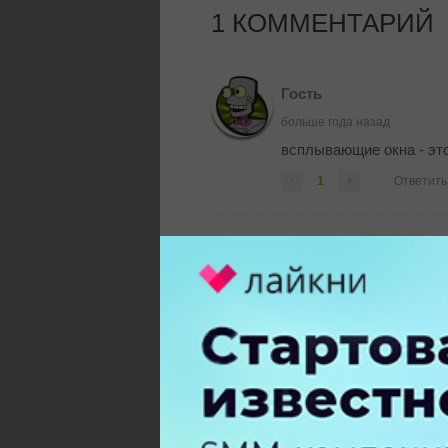
1 КОММЕНТАРИЙ
Гость
больше года назад
всплывающие окна - это
-
1
+
Ответить