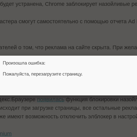
 будет устранена, Chrome заблокирует назойливые 
стера смогут самостоятельно с помощью отчета Ad E
телей о том, что реклама на сайте скрыта. При жел
Произошла ошибка:
ome будет
блокировать
назойливую рекламу, появила
Пожалуйста, перезагрузите страницу.
декс.Браузере
появилась
функция блокировки назой
оисходит при загрузке страницы, все остальные рек
кже имеют возможность отключить элблокер в настро
omium