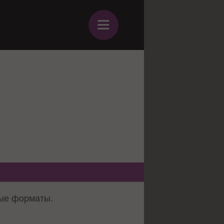
≡
ные форматы.