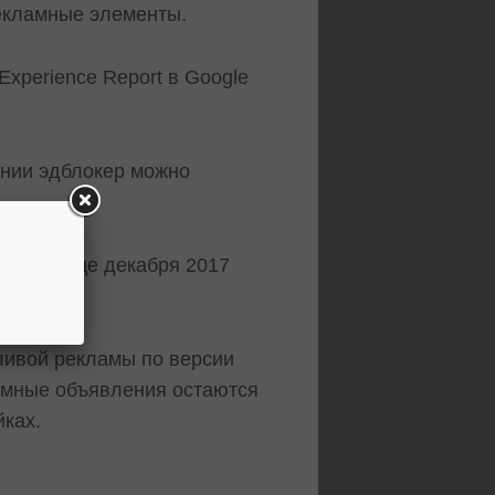
рекламные элементы.
xperience Report в Google
ании эдблокер можно
сь в конце декабря 2017
ливой рекламы по версии
ламные объявления остаются
йках.