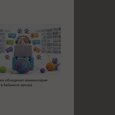
ео объединил комментарии
Яндекс 360 усилил блок AI 
 в Кабинете автора
автоматизацию: июльское 
сервисов