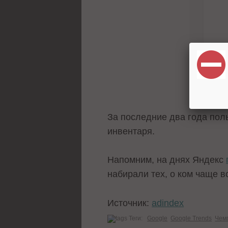
За последние два года пол
инвентаря.
Напомним, на днях Яндекс
набирали тех, о ком чаще в
Источник:
adindex
Теги:
Google
Google Trends
Чем