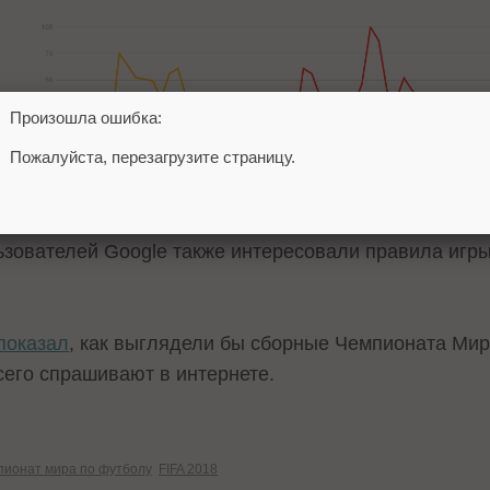
Произошла ошибка:
Пожалуйста, перезагрузите страницу.
ьзователей Google также интересовали правила игры
показал
, как выглядели бы сборные Чемпионата Мира
сего спрашивают в интернете.
пионат мира по футболу
FIFA 2018