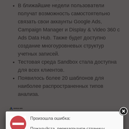
В ближайшие недели пользователи
получат возможность самостоятельно
связать свои аккаунты Google Ads,
Campaign Manager и Display & Video 360 с
Ads Data Hub. Также будет доступно
создание многоуровневых структур
учетных записей.
Тестовая среда Sandbox стала доступна
для всех клиентов.
Появилось более 20 шаблонов для
наиболее распространенных типов
анализа.
Произошла ошибка:
Пожалуйста, перезагрузите страницу.