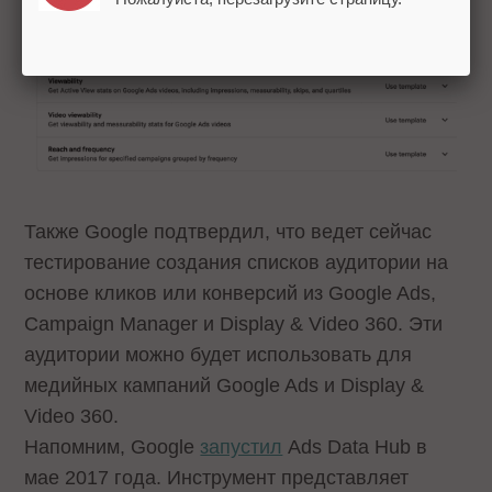
Также Google подтвердил, что ведет сейчас
тестирование создания списков аудитории на
основе кликов или конверсий из Google Ads,
Campaign Manager и Display & Video 360. Эти
аудитории можно будет использовать для
медийных кампаний Google Ads и Display &
Video 360.
Напомним, Google
запустил
Ads Data Hub в
мае 2017 года. Инструмент представляет