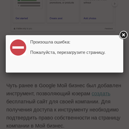
Произошла ошибка:
В августе Google Мой бизнес
запустил
раздел
Пожалуйста, перезагрузите страницу.
«Вопросы и ответы» для местных компаний.
Нововведение позволит предпринимателям
публиковать FAQ на своей локальной панели.
Чуть ранее в Google Мой бизнес был добавлен
инструмент, позволяющий юзерам
создать
бесплатный сайт для своей компании. Для
получения доступа к инструменту необходимо
подтвердить право собственности на страницу
компании в Мой бизнес.