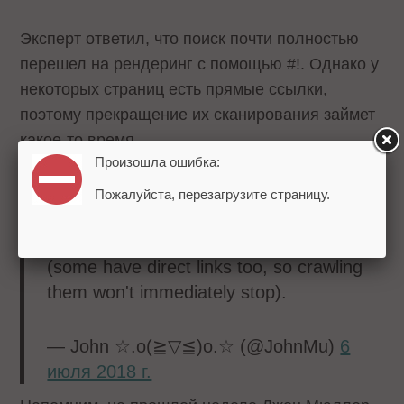
Эксперт ответил, что поиск почти полностью
перешел на рендеринг с помощью #!. Однако у
некоторых страниц есть прямые ссылки,
поэтому прекращение их сканирования займет
какое-то время.
Произошла ошибка:
For the most part, we've switched to
Пожалуйста, перезагрузите страницу.
rendering pages with #! instead of using
the ?_escaped_fragment_= versions
(some have direct links too, so crawling
them won't immediately stop).
— John ☆.o(≧▽≦)o.☆ (@JohnMu)
6
июля 2018 г.