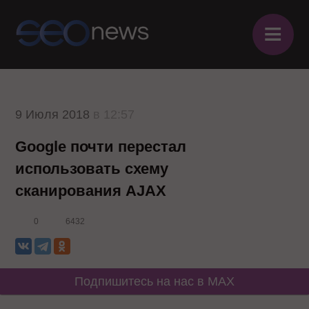
≡
9 Июля 2018
в 12:57
Google почти перестал
использовать схему
сканирования AJAX
0
6432
Подпишитесь на нас в MAX