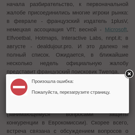
начала разбирательство, к первоначальной
жалобе присоединились многие игроки рынка:
в феврале - французский издатель 1plusV,
немецкая ассоциация VfT; весной -
Microsoft
,
Elfvoetbal, Hotmaps, Interactive Labs, nnpt.it; в
августе - dealdujour.pro. И это далеко не
полный список. Ожидается, в ближайшие
несколько недель официальную жалобу
представит французский поисковик Twenga.
Произошла ошибка:
В начале следующей недели председатель
Пожалуйста, перезагрузите страницу.
совета директоров Google
Эрик Шмидт
должен нанести визит
Хоакину Альмуниа
(занимающемуся вопросами защиты
конкуренции в Еврокомиссии). Скорее всего,
встреча связана с обсуждением вопросов о