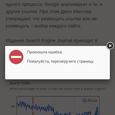
одного процесса, Google анализирует и те, и
другие ссылки. При этом Джон Мюллер
утверждает, что размещать ссылки или не
размещать – выбор каждого сайта.
Издание Search Engine Journal приводит в
пример сайт Huffington Post, который летом
Произошла ошибка:
2018 года начал закрывать ссылки атрибутом
Пожалуйста, перезагрузите страницу.
nofollow. Согласно данным сервиса Alexa,
трафик ресурса после этого не уменьшился.