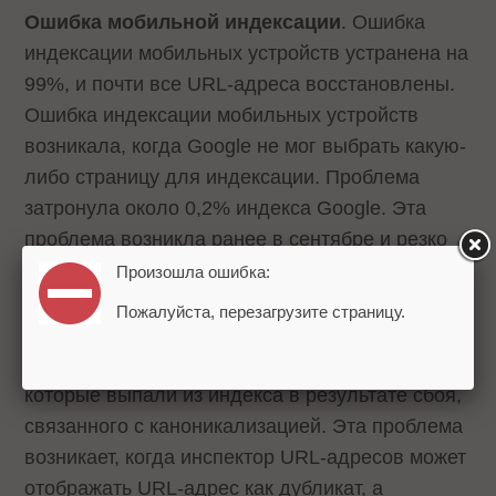
Ошибка мобильной индексации
. Ошибка
индексации мобильных устройств устранена на
99%, и почти все URL-адреса восстановлены.
Ошибка индексации мобильных устройств
возникала, когда Google не мог выбрать какую-
либо страницу для индексации. Проблема
затронула около 0,2% индекса Google. Эта
проблема возникла ранее в сентябре и резко
возросла примерно к 29 сентября.
Произошла ошибка:
Пожалуйста, перезагрузите страницу.
Ошибка канонизации.
Google продолжает
работать над восстановлением URL-адресов,
которые выпали из индекса в результате сбоя,
связанного с каноникализацией. Эта проблема
возникает, когда инспектор URL-адресов может
отображать URL-адрес как дубликат, а