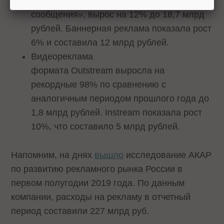
«оплата за выход рекламного
сообщения», вырос на 12% до 18,7 млрд
рублей. Баннерная реклама показала рост
6% и составила 12 млрд рублей.
Видеореклама
формата Outstream выросла на
рекордные 98% по сравнению с
аналогичным периодом прошлого года до
1,8 млрд рублей. Instream показала рост
10%, что составило 5 млрд рублей.
Напомним, на днях
вышло
исследование АКАР
по развитию рекламного рынка России в
первом полугодии 2019 года. По данным
компании, расходы на рекламу в отчетный
период составили 227 млрд руб.