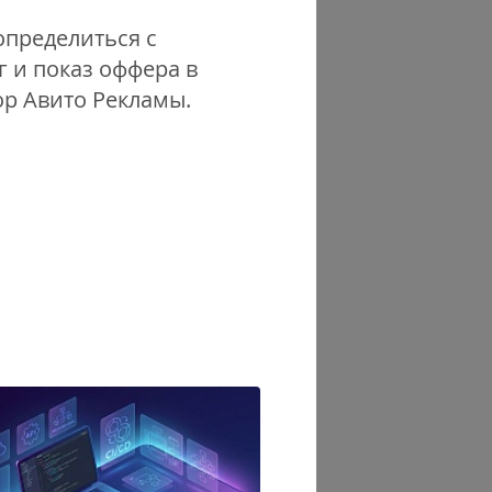
определиться с
 и показ оффера в
тор Авито Рекламы.