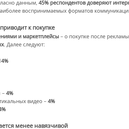
огласно данным,
45% респондентов доверяют интер
наиболее воспринимаемых форматов коммуникации
 приводит к покупке
ениями и маркетплейсы
– о покупке после рекламы
ых
. Далее следуют:
14%
%
ы –
4%
тикальных видео –
4%
4%
ается менее навязчивой