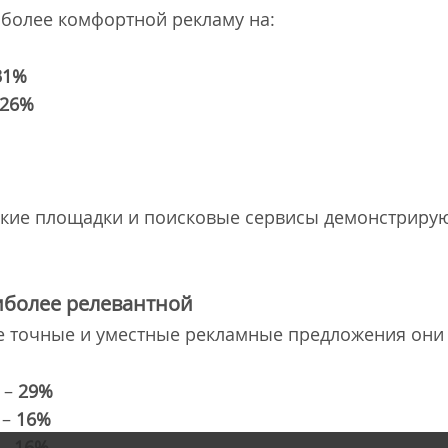
более комфортной рекламу на:
31%
26%
ские площадки и поисковые сервисы демонстриру
иболее релевантной
е точные и уместные рекламные предложения они 
 –
29%
 –
16%
 –
16%