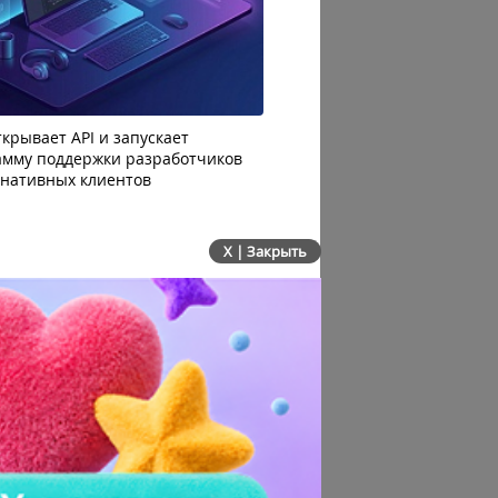
крывает API и запускает
AI-агенты OpenAI начали
амму поддержки разработчиков
побег из тестовой среды 
рнативных клиентов
до атаки
X | Закрыть