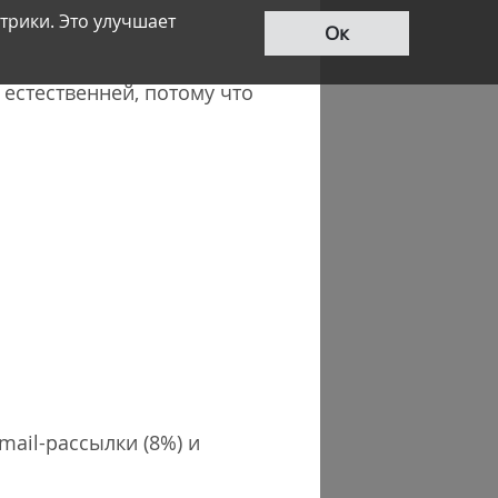
трики. Это улучшает
Ок
 естественней, потому что
mail-рассылки (8%) и