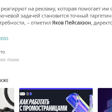
реагируют на рекламу, которая помогает им 
ючевой задачей становится точный таргетинг
требности, – отметил
Яков Пейсахзон
, дирек
news
ито
лейс
Реклама
АКЖЕ