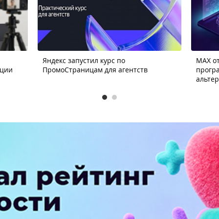
Яндекс запустил курс по
MAX от
ации
ПромоСтраницам для агентств
прогр
альте