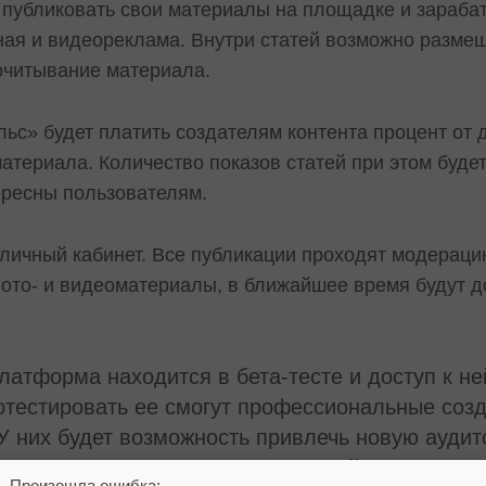
публиковать свои материалы на площадке и зарабат
ая и видеореклама. Внутри статей возможно размещ
очитывание материала.
ьс» будет платить создателям контента процент от 
териала. Количество показов статей при этом будет 
ересны пользователям.
личный кабинет. Все публикации проходят модераци
фото- и видеоматериалы, в ближайшее время будут 
атформа находится в бета-тесте и доступ к не
тестировать ее смогут профессиональные созд
У них будет возможность привлечь новую аудит
ью Пульса», – комментирует
Сергей Шалаев
, д
Произошла ошибка: