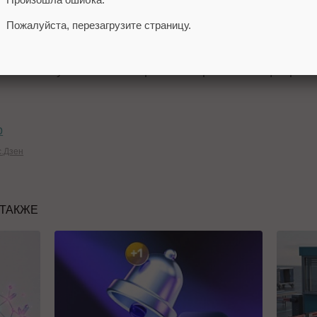
тем Mail.ru Group.
Пожалуйста, перезагрузите страницу.
апустила «Пульс»
– аналог Яндекс.Дзена – в начале 
онтент с учетом их интересов. Персонализация рабо
p
с.Дзен
 ТАКЖЕ