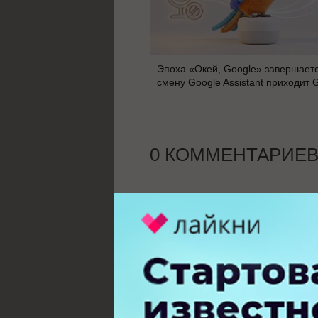
Эпоха «Окей, Google» завершаетс
смену Google Assistant приходит 
0 КОММЕНТАРИЕ