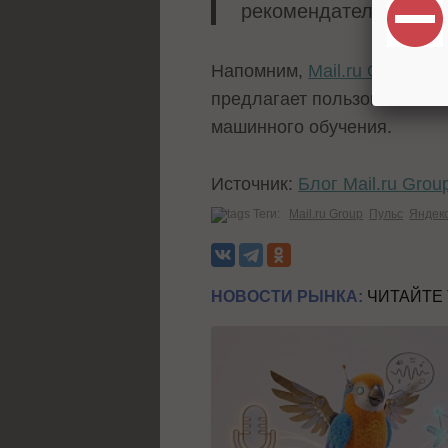
рекомендательных сис
Напомним,
Mail.ru Group з
предлагает пользователям к
машинного обучения.
Источник:
Блог Mail.ru Grou
Теги:
Mail.ru Group
Пульс
Яндек
НОВОСТИ РЫНКА:
ЧИТАЙТЕ