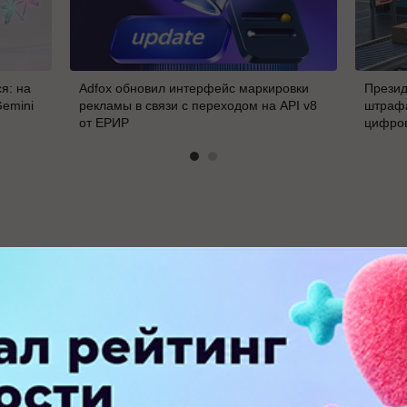
я: на
Adfox обновил интерфейс маркировки
Презид
Gemini
рекламы в связи с переходом на API v8
штрафа
от ЕРИР
цифро
В
ПЕРЕЙТИ НА ПОЛНУЮ ВЕРСИЮ