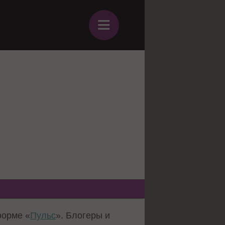
≡
форме «
Пульс
». Блогеры и