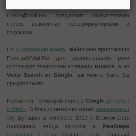
запросу. В случае ввода размытого запроса
Поиск@Mail.Ru предложит пользователю
список возможных переформулировок и
подсказок.
По
информации
Roem
, мобильное приложение
Поиска@Mail.Ru для распознавания речи
использует технологии компании
Nuance
, а не
Voice Search от Google
, как можно было бы
предположить.
Напомним, голосовой поиск в
Google
доступен
с 2008 г
. В России интернет-гигант
анонсировал
эту функцию в сентябре 2010 г. Возможность
голосового ввода запроса в
Рамблере
появилась в июле
прошлого года. Главный