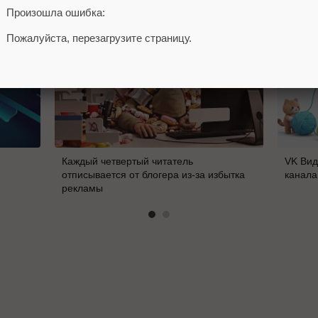
Произошла ошибка:
Пожалуйста, перезагрузите страницу.
Каждый четвертый читатель
VK Вид
отписывается от блогера из-за избытка
канала
рекламы