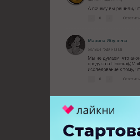
А почему вы решили, чт
-
0
+
Ответить
Марина Ибушева
больше года назад
Мы не думаем, что ано
продуктов Поиска@Mail.
исследование к тому, ч
-
0
+
Ответить