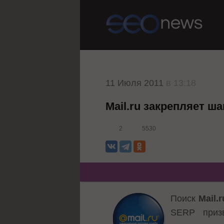
11 Июля 2011
в 13:18
Mail.ru закрепляет ш
2
5530
Поиск
Mail.r
SERP призв