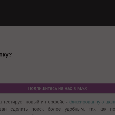
апку?
Подпишитесь на нас в MAX
u
тестирует новый интерфейс -
фиксированную шапк
ан сделать поиск более удобным, так как по