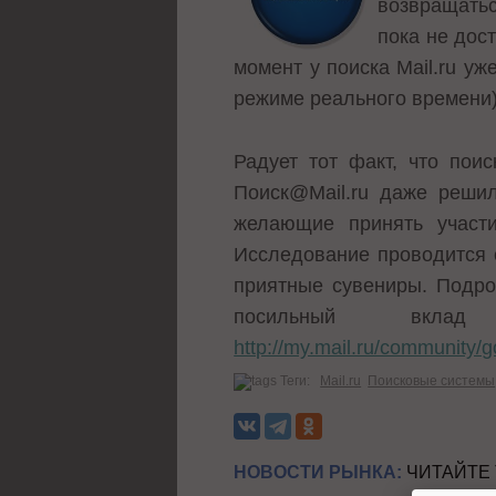
возвращатьс
пока не дос
момент у поиска Mail.ru у
режиме реального времени)
Радует тот факт, что пои
Поиск@Mail.ru даже решил
желающие принять участи
Исследование проводится с
приятные сувениры. Подроб
посильный вкл
http://my.mail.ru/community
Теги:
Mail.ru
Поисковые системы
НОВОСТИ РЫНКА:
ЧИТАЙТЕ