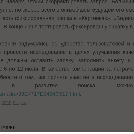
я наверх, чтобы скорректировать запрос. Больши
тупно, но скорее всего в ближайшем будущем его см
же есть фиксированная шапка в «Картинках», «Видео
. В конце июня тестировать фиксированную шапку 
сковики задумались об удобстве пользователей и и
 провести исследование в целях улучшения каче
е должны оставить заявку, заполнить анкету и
 6 по 12 июля. В качестве компенсации за потраче
ности о том, как принять участие в исследовании
ад в развитие поиска, можно
/gomailru/38E4717E0494C517.html
.
SERP
Выдача
 ТАКЖЕ