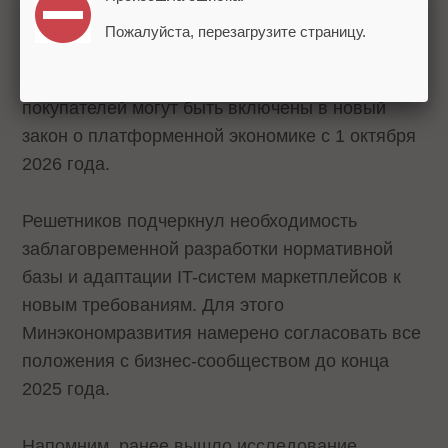
встрече с бизнес-сообществом.
Пожалуйста, перезагрузите страницу.
Меры реагирования на подобное поведение
покупателей могут быть включены в новый
закон о платформенной экономике с 1 октября
2026 года.
Решетников подчеркнул необходимость
заблаговременной разработки нормативной
базы и адаптации IT-систем маркетплейсов к
новым требованиям. Для этого
Минэкономразвития намерено согласовать все
положения с бизнес-сообществом до конца
2025 года.
Напомним, ранее вышло исследование,