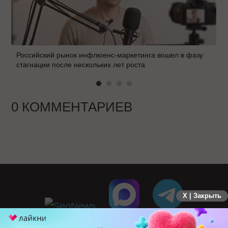
Российский рынок инфлюенс-маркетинга вошел в фазу
стагнации после нескольких лет роста
0 КОММЕНТАРИЕВ
X | Закрыть
ПЕРЕЙТИ НА ПОЛНУЮ ВЕРСИЮ