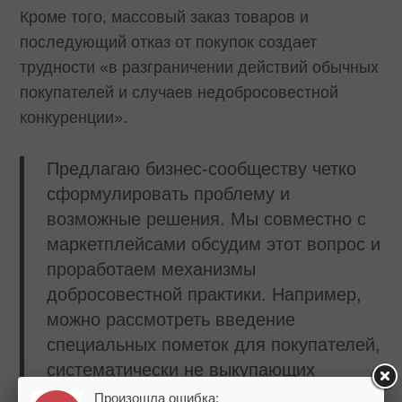
Кроме того, массовый заказ товаров и
последующий отказ от покупок создает
трудности «в разграничении действий обычных
покупателей и случаев недобросовестной
конкуренции».
Предлагаю бизнес-сообществу четко
сформулировать проблему и
возможные решения. Мы совместно с
маркетплейсами обсудим этот вопрос и
проработаем механизмы
добросовестной практики. Например,
можно рассмотреть введение
специальных пометок для покупателей,
систематически не выкупающих
заказы, – сообщил Решетников на
Произошла ошибка: