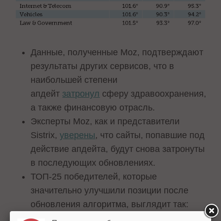
Данные, полученные Moz, подтверждают
результаты других сервисов, что в
наибольшей степени
апдейт
затронул
сферу здравоохранения,
а также финансовую отрасль.
Эксперты Moz, как и представители
Sistrix,
уверены
, что сайты, попавшие под
действие апдейта, будут снова затронуты
в последующих обновлениях.
ТОП-25 победителей, которые
значительно улучшили позиции после
обновления алгоритма, выглядит так: