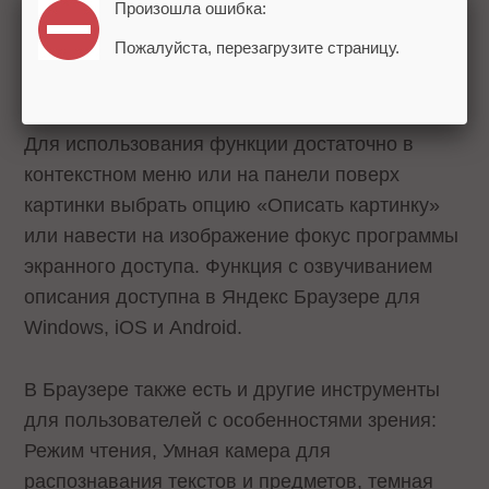
Произошла ошибка:
осмысленные описания, которые позволяют
Пожалуйста, перезагрузите страницу.
незрячим пользователям получить
представление о содержании картинок.
Для использования функции достаточно в
контекстном меню или на панели поверх
картинки выбрать опцию «Описать картинку»
или навести на изображение фокус программы
экранного доступа. Функция с озвучиванием
описания доступна в Яндекс Браузере для
Windows, iOS и Android.
В Браузере также есть и другие инструменты
для пользователей с особенностями зрения:
Режим чтения, Умная камера для
распознавания текстов и предметов, темная