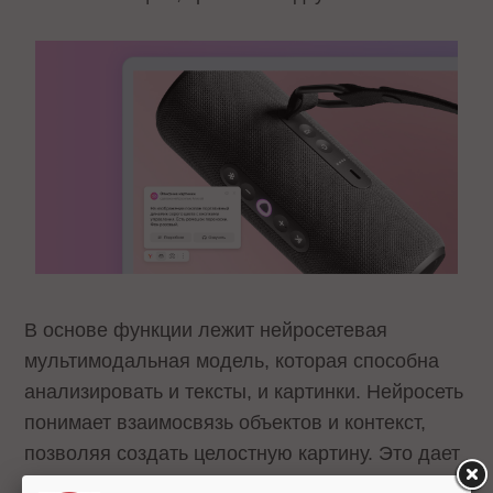
В основе функции лежит нейросетевая
мультимодальная модель, которая способна
анализировать и тексты, и картинки. Нейросеть
понимает взаимосвязь объектов и контекст,
позволяя создать целостную картину. Это дает
возможность генерировать лаконичные и