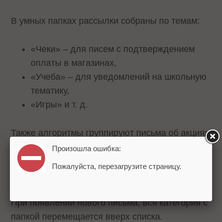
В умных папках рассылки собраны по темам:
«Чеки» – для писем с подтверждением
оплаты в магазинах,
«Учеба» – для уведомлений на школьную
тематику,
«Игры» и т. д.
Также алгоритмы группируют письма об акциях
и скидках, уведомления из соцсетей, письма
Произошла ошибка:
себе, сообщения от государственных сервисов
Пожалуйста, перезагрузите страницу.
и новостные дайджесты.
При появлении нового письма, вся категория с
папкой перемещается вверх списка.