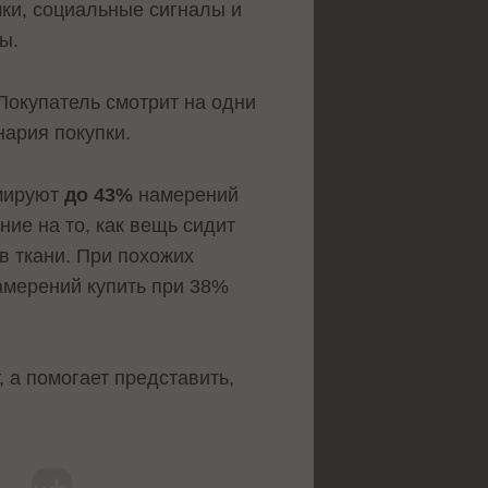
чки, социальные сигналы и
ы.
Покупатель смотрит на одни
нария покупки.
рмируют
до 43%
намерений
ие на то, как вещь сидит
в ткани. При похожих
амерений купить при 38%
 а помогает представить,