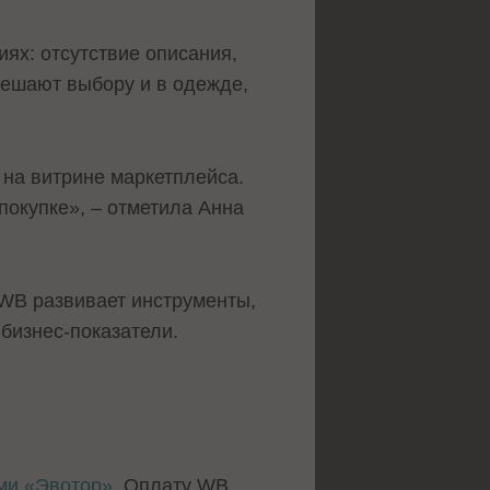
ях: отсутствие описания,
мешают выбору и в одежде,
м на витрине маркетплейса.
покупке», – отметила Анна
RWB развивает инструменты,
бизнес-показатели.
ми «Эвотор»
. Оплату WB