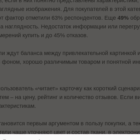
%, если в них понятно представлены характеристики
наглядные изображения. Для покупателей в этой кат
тот фактор отметили 63% респондентов. Еще
49%
обр
а наглядность. Недостаток информации или перегр
ерений купить и до 45% отказов.
ели ждут баланса между привлекательной картинкой 
м фоном, хорошо различимым товаром и понятной и
ользователь «читает» карточку как короткий сценар
тем – на цену, рейтинг и количество отзывов. Если в
актеристикам.
тановится первым аргументом в пользу покупки, а те
ели чаще уточняют цвет и состав ткани, в электрон