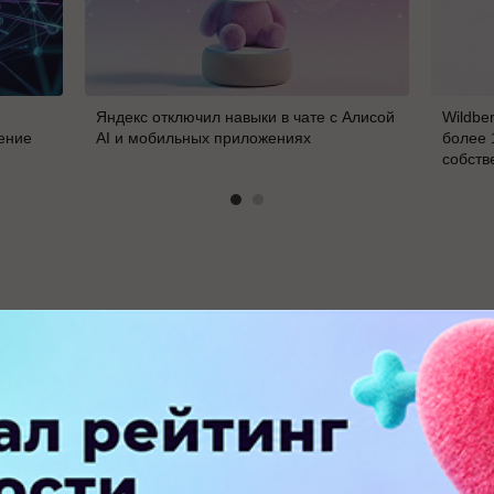
Яндекс отключил навыки в чате с Алисой
Wildbe
ение
AI и мобильных приложениях
более 
собств
В