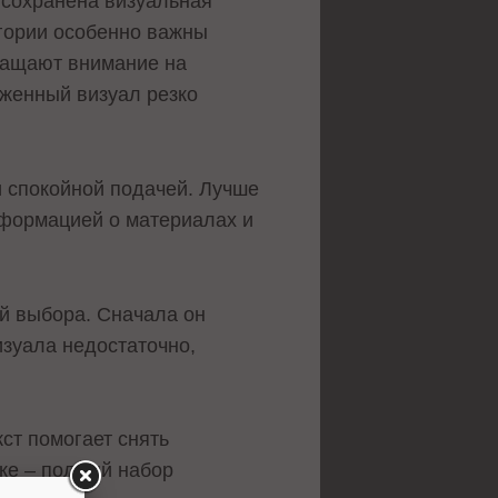
, сохранена визуальная
егории особенно важны
ащают внимание на
уженный визуал резко
и спокойной подачей. Лучше
нформацией о материалах и
ий выбора. Сначала он
изуала недостаточно,
кст помогает снять
ике – полный набор