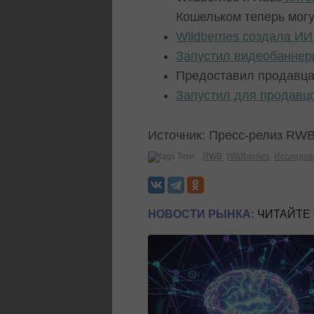
Кошельком теперь могу
Wildberries создала И
Запустил видеобаннер
Предоставил продавц
Запустил для продавц
Источник: Пресс-релиз RW
Теги:
RWB
Wildberries
Исследов
НОВОСТИ РЫНКА:
ЧИТАЙТЕ