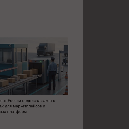
ент России подписал закон о
MAX сделал доступным ци
х для маркетплейсов и
россиян с 14 лет
вых платформ