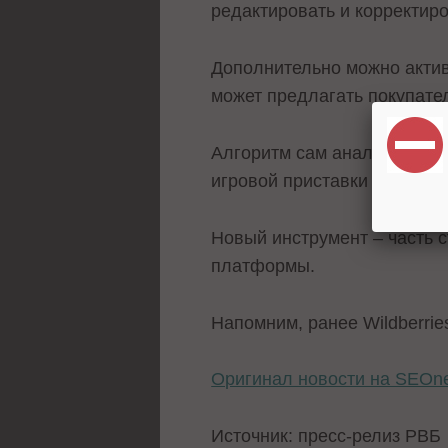
редактировать и корректир
Дополнительно можно актив
может предлагать покупате
Алгоритм сам анализирует 
игровой приставки может п
Новый инструмент – часть с
платформы.
Напомним, ранее Wildberri
Оригинал новости на SEOn
Источник: пресс-релиз РВБ