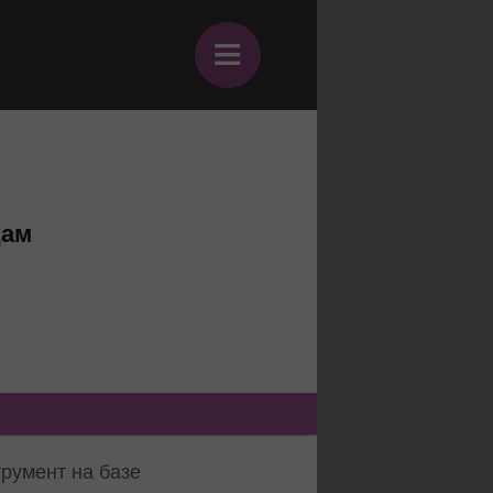
≡
цам
трумент на базе