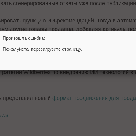
овать сгенерированные ответы уже после публикации
ировать функцию ИИ-рекомендаций. Тогда в автомат
лям другие товары продавца, добавляя артикулы по
Произошла ошибка:
ассортимент и подбирает логичные дополнения: напр
Пожалуйста, перезагрузите страницу.
орекомендовать совместимые геймпады или игры.
тратегии Wildberries по внедрению ИИ-технологий в
es представил новый
формат продвижения для прод
ews