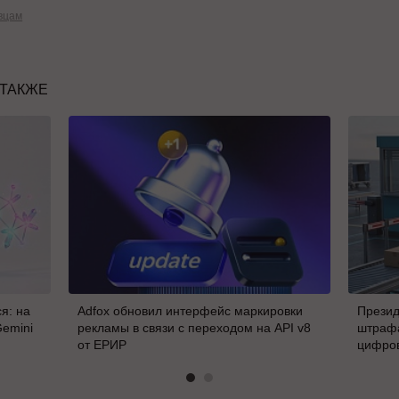
вцам
 ТАКЖЕ
я: на
Adfox обновил интерфейс маркировки
Презид
Gemini
рекламы в связи с переходом на API v8
штрафа
от ЕРИР
цифро