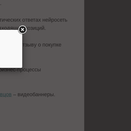
.
ических ответах нейросеть
дходящих позиций.
имер, к отзыву о покупке
 бизнес-процессы
авцов
– видеобаннеры.