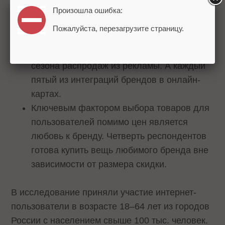
изучают ассортимент, больше половины —
Произошла ошибка:
отслеживают изменение цен.
Пожалуйста, перезагрузите страницу.
Каждый четвертый покупатель одежды,
обуви и аксессуаров узнает о начале
сезона распродаж из рекламы. А каждый
пятый из интеграций брендов в онлайн-
картах.
Ключевым фактором выбора товаров для
пользователей помимо цен является
любовь к бренду. Четверть респондентов
готова купить вещь любимого бренда вне
зависимости от размера скидки.
В исследование приняли участие интернет-
пользователи в возрасте 18–64 лет из городов
России с населением свыше 100 тыс. человек.