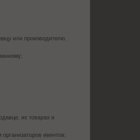
давцу или производителю,
занному;
одавце, их товарах и
и организаторов ивентов;