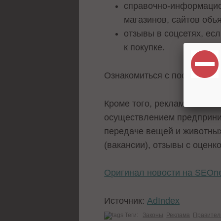
справочно-информацио
магазинов, сайтов объ
отзывы в соцсетях, ес
к покупке.
Ознакомиться с постановл
Кроме того, рекламой не сч
осуществлением предприни
передаче вещей и животных
(вакансии), отзывы с оценк
Оригинал новости на SEOn
Источник:
AdIndex
Теги:
Законы
Реклама
Правител