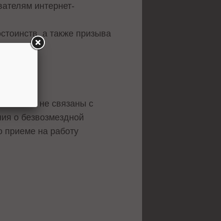
ателям интернет-
остоинств, а также призыва
если они не связаны с
ия о безвозмездной
 приеме на работу