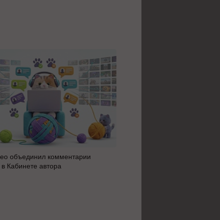
ео объединил комментарии
Яндекс 360 усилил блок AI 
 в Кабинете автора
автоматизацию: июльское 
сервисов