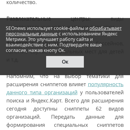
количество.
Развлекательные центры
: виды
развлекательных услуг, наличие парковки.
SEOnews использует cookie-файлы и
обрабатывает
персональные данные
с использованием Яндекс
Метрики. Это улучшает работу сайта и
Аквапарки
: количество и виды бассейнов,
взаимодействие с ним. Подтвердите ваше
согласие, нажав кнопу Ок.
наличие сауны, специальных мест для детей
и т.д.
Ок
Напомним, что на выбор тематики для
расширения сниппетов влияет
популярность
данного типа организаций
у пользователей
поиска и Яндекс.Карт. Всего для расширения
сегодня доступны сниппеты
62 видов
организаций
. Передать данные для
формирования специальных сниппетов