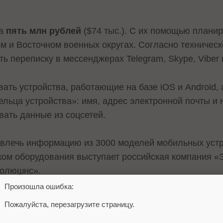
ла
пять млн рублей
($74 тыс.). С их помощью плани
м и Восточном военных округах. Согласно техничес
ь переписку в мессенджерах Telegram, Skype, Viber 
ть устройства, работающие на базе iOS и Android, 
льца устройства»: имя, адрес электронной почты и
вать данные из соцсетей.
звлечь информацию из 3000 моделей мобильных устр
ом оборудования выступает российская компания «Э
Солюшнс».
Произошла ошибка:
звестно о том, что российские специалисты
разрабо
Пожалуйста, перезагрузите страницу.
лефона пользователя Telegram по его юзернейму.