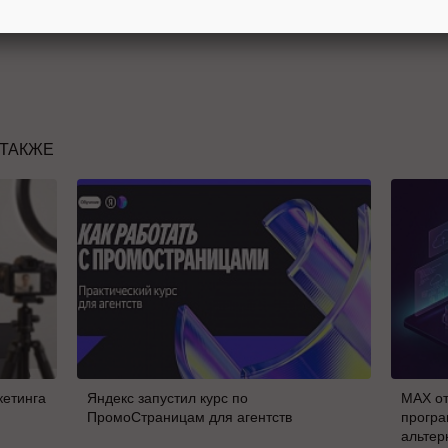
 ТАКЖЕ
кетинга
Яндекс запустил курс по
MAX от
ПромоСтраницам для агентств
програ
альтер