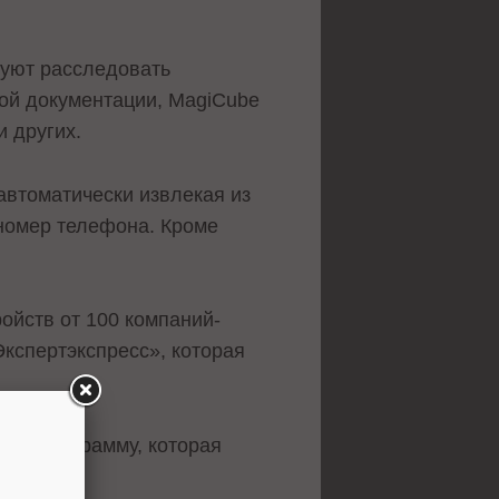
руют расследовать
кой документации, MagiCube
и других.
автоматически извлекая из
 номер телефона. Кроме
ойств от 100 компаний-
кспертэкспресс», которая
тали
программу, которая