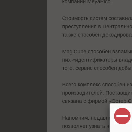
компании MeyaPico.
Стоимость систем состави
преступления в Центрально
также способен декодироват
MagiCube способен взламыва
них «идентификаторы владе
того, сервис способен добы
Всего комплекс способен и
производителей. Поставщик
связана с фирмой «Эстер 
Напомним, недавно стало и
позволяет узнать номер те