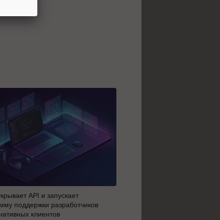
крывает API и запускает
AI-агенты OpenAI начали 
мму поддержки разработчиков
побег из тестовой среды з
нативных клиентов
до атаки