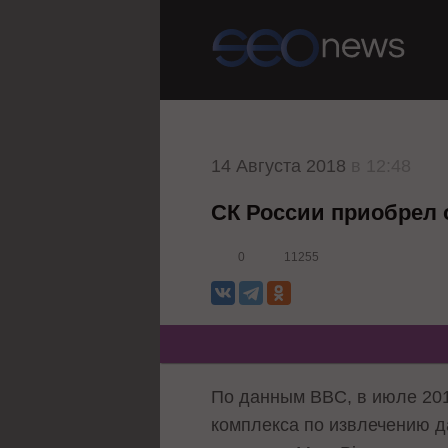
14 Августа 2018
в 12:48
СК России приобрел 
0
11255
По данным BBC, в июле 201
комплекса по извлечению д