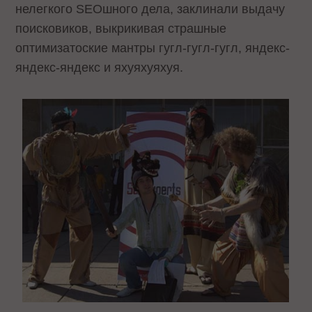
нелегкого SEOшного дела, заклинали выдачу
поисковиков, выкрикивая страшные
оптимизатоские мантры гугл-гугл-гугл, яндекс-
яндекс-яндекс и яхуяхуяхуя.