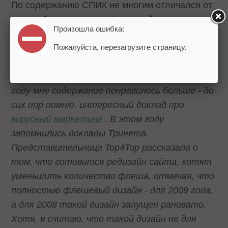
По содержанию СПИК не многим отличался от
других бесплатных конференций: темы схожи,
Произошла ошибка:
доклады - хорошие и неинтересные, отмечает
Алексей Яковлев
, руководитель проекта SEO-
Пожалуйста, перезагрузите страницу.
Study.ru. «
Напоминает РИФ, но питерский,
правда, в два-три раза меньше. В прошлом
году мне содержание понравилось больше - до
сих пор помню, интересный доклад про
вирусный маркетинг
. В этом году
запомнились доклады Тринета.
Представительница Top4Top рассказала о
том, что готовится редизайн сайта, хотят
уменьшить количество флеша, отмечая, что
полностью флешевый дизайн - для 2009 года,
а для 2008 такой дизайн запущен рановато.
Хотя, я считаю, что такой дизайн не для