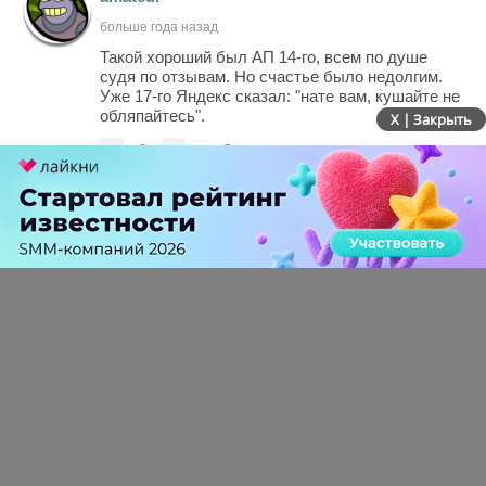
больше года назад
Такой хороший был АП 14-го, всем по душе
судя по отзывам. Но счастье было недолгим.
Уже 17-го Яндекс сказал: "нате вам, кушайте не
обляпайтесь".
X | Закрыть
-
0
+
Ответить
ПЕРЕЙТИ НА ПОЛНУЮ ВЕРСИЮ
© SEOnews.ru Все права защищены. 2026