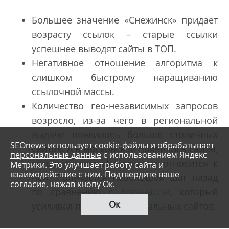
Большее значение «Снежинск» придает
возрасту ссылок – старые ссылки
успешнее выводят сайты в ТОП.
Негативное отношение алгоритма к
слишком быстрому наращиванию
ссылочной массы.
Количество гео-независимых запросов
возросло, из-за чего в региональной
выдаче появилось больше столичных
SEOnews использует cookie-файлы и
обрабатывает
сайтов. А в московской появились сайты,
персональные данные
с использованием Яндекс
которые географически не относится к
Метрики. Это улучшает работу сайта и
взаимодействие с ним. Подтвердите ваше
ней. Получается небольшой шаг назад
согласие, нажав кнопу Ок.
по сравнению с
Арзамасом
, который
Ок
усиливал позиции региональных сайтов.