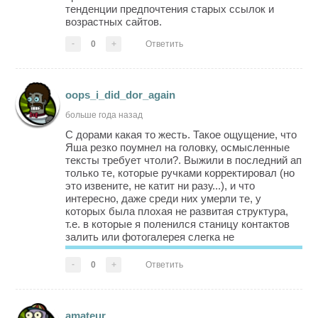
тенденции предпочтения старых ссылок и
возрастных сайтов.
-
0
+
Ответить
oops_i_did_dor_again
больше года назад
С дорами какая то жесть. Такое ощущение, что
Яша резко поумнел на головку, осмысленные
тексты требует чтоли?. Выжили в последний ап
только те, которые ручками корректировал (но
это извените, не катит ни разу...), и что
интересно, даже среди них умерли те, у
которых была плохая не развитая структура,
т.е. в которые я поленился станицу контактов
залить или фотогалерея слегка не
соответствовала заявленному в заголовках.
Траф упал процентов на 20. Вообще непонятки
-
0
+
Ответить
какие то.
Есть па...
amateur