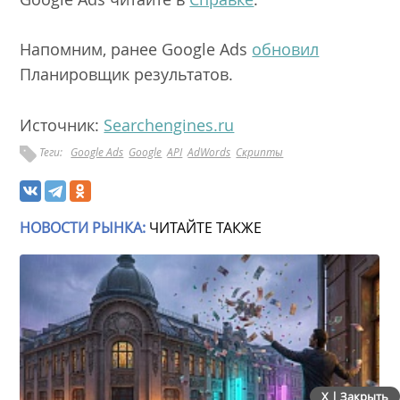
Напомним, ранее Google Ads
обновил
Планировщик результатов.
Источник:
Searchengines.ru
Теги:
Google Ads
Google
API
AdWords
Скрипты
НОВОСТИ РЫНКА:
ЧИТАЙТЕ ТАКЖЕ
X | Закрыть