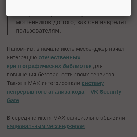
подозрительные действия в момент их
совершения, выявляя угрозы и
мошенников до того, как они навредят
пользователям.
Напомним, в начале июле мессенджер начал
интеграцию
отечественных
криптографических библиотек
для
повышения безопасности своих сервисов.
Также в MAX интегрировали
систему
непрерывного анализа кода – VK Security
Gate
.
В середине июля MAX официально объявили
национальным мессенджером
.