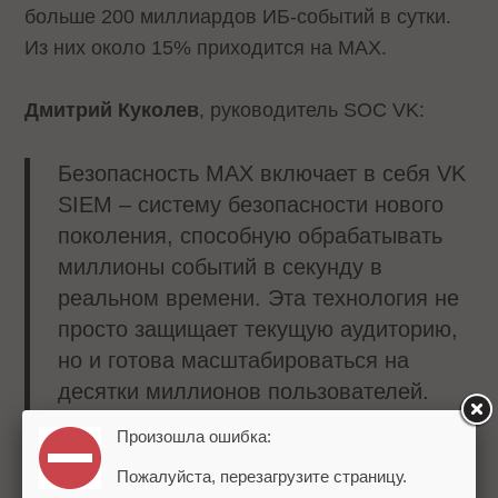
больше 200 миллиардов ИБ-событий в сутки.
Из них около 15% приходится на MAX.
Дмитрий Куколев
, руководитель SOC VK:
Безопасность MAX включает в себя VK
SIEM – систему безопасности нового
поколения, способную обрабатывать
миллионы событий в секунду в
реальном времени. Эта технология не
просто защищает текущую аудиторию,
но и готова масштабироваться на
десятки миллионов пользователей.
Многие компании реагируют на
Произошла ошибка:
инциденты постфактум, наша же
Пожалуйста, перезагрузите страницу.
система анализирует любые