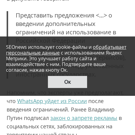
Представить предложения <...> о
введении дополнительных
ограничений на использование в
Российской Федерации
SEOnews использует cookie-файлы и
обрабатывает
программного обеспечения (в том
персональные данные
с использованием Яндекс
числе коммуникационных сервисов),
Метрики. Это улучшает работу сайта и
взаимодействие с ним. Подтвердите ваше
произведенного в недружественных
согласие, нажав кнопу Ок.
иностранных государствах.
Ок
Напомним, что эксперты уже предполагают,
что
WhatsApp уйдет из России
после
введения ограничений. Ранее Владимир
Путин подписал
закон о запрете рекламы
в
социальных сетях, заблокированных на
территории нашей страны.