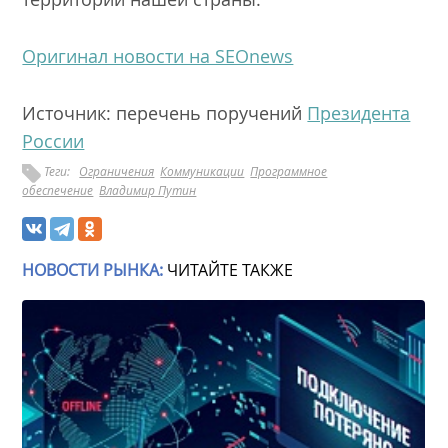
Оригинал новости на SEOnews
Источник: перечень поручений
Президента
России
Теги:
Ограничения
Коммуникации
Программное
обеспечение
Владимир Путин
НОВОСТИ РЫНКА:
ЧИТАЙТЕ ТАКЖЕ