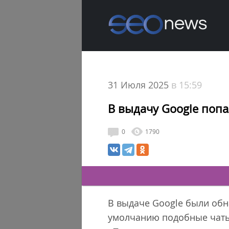
31 Июля 2025
в 15:59
В выдачу Google попа
0
1790
В выдаче Google были обн
умолчанию подобные чаты 