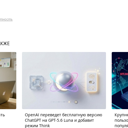
атность
АКЖЕ
ать
OpenAI переведет бесплатную версию
Крупне
ChatGPT на GPT-5.6 Luna и добавит
пользо
режим Think
попул