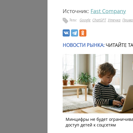
Источник:
Fast Company
Теги:
Google
ChatGPT
Утечка
Прив
НОВОСТИ РЫНКА:
ЧИТАЙТЕ Т
Минцифры не будет ограничив
доступ детей к соцсетям