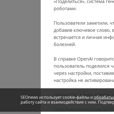
«Поделиться», система ге
роботами.
Пользователи заметили, чт
добавив ключевое слово, в
встречается и личная инф
болезней.
В справке OpenAI говоритс
пользователь поделился ч
через настройки, поставив
настройка не активирован
Напомним, ранее хакеры 
SEOnews использует cookie-файлы и
обрабаты
работу сайта и взаимодействие с ним. Подтвер
Оригинал новости на SEO