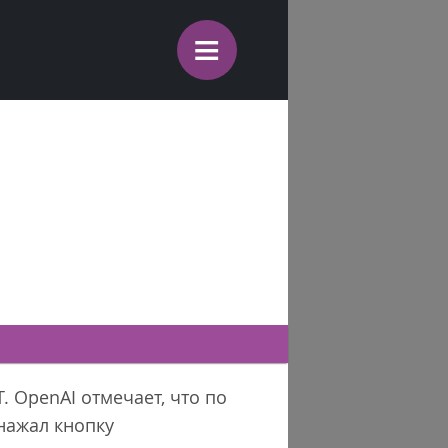
≡
 OpenAI отмечает, что по
нажал кнопку