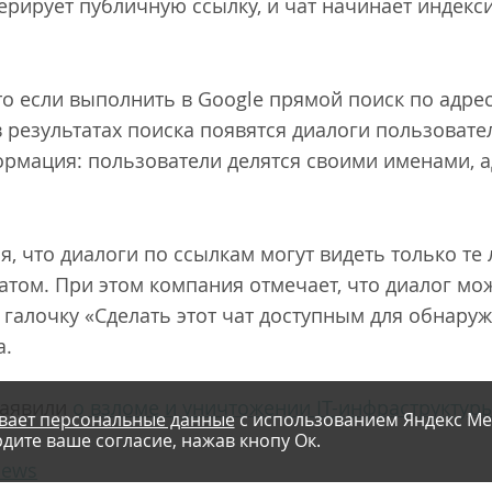
нерирует публичную ссылку, и чат начинает индек
о если выполнить в Google прямой поиск по адресу
 результатах поиска появятся диалоги пользовате
ормация: пользователи делятся своими именами, 
я, что диалоги по ссылкам могут видеть только те
атом. При этом компания отмечает, что диалог м
 галочку «Сделать этот чат доступным для обнару
а.
заявили
о взломе и уничтожении IT-инфраструктур
вает персональные данные
с использованием Яндекс Ме
дите ваше согласие, нажав кнопу Ок.
news