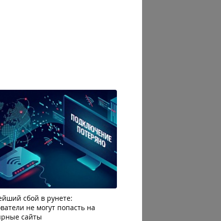
йший сбой в рунете:
Каждый четвертый читат
ватели не могут попасть на
отписывается от блогера 
ярные сайты
избытка рекламы