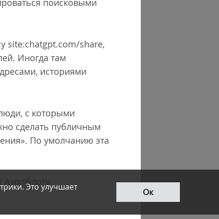
сироваться поисковыми
 site:chatgpt.com/share,
лей. Иногда там
адресами, историями
 люди, с которыми
ожно сделать публичным
жения». По умолчанию эта
ы
Аэрофлота.
трики. Это улучшает
Ок