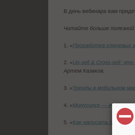
В день вебинара вам придет
Читайте больше полезной 
1.
«
Проработка ключевых з
2.
«
Up-sell & Cross-sell: 
Артем Казаков.
3.
«
Тренды в мобильном мар
4.
«
Минусинск — вчера, сег
5.
«
Как написать продающ