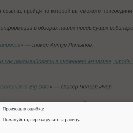
 ссылка, пройдя по которой вы сможете присоединит
информации в обзорах наших предыдущих вебинаро
апросов
» — спикер Артур Латыпов.
что и как рекомендовать в интернет-магазине, чтоб
кетинге и Big Data
» — спикер Челаар Ичер.
одня, завтра
» — спикер Дмитрий Севальнев,
Произошла ошибка:
Пожалуйста, перезагрузите страницу.
ий текст
» – спикер Дмитрий Кот.