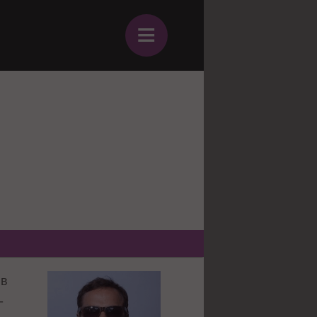
≡
 в
-