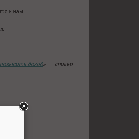
ся к нам.
в:
ы повысить доход
» — спикер