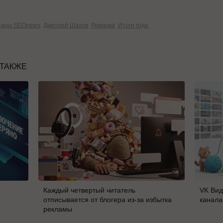
нары SEOnews
Дмитрий Шахов
Ремарка
Итоги года
 ТАКЖЕ
Каждый четвертый читатель
VK Вид
отписывается от блогера из-за избытка
канала
рекламы