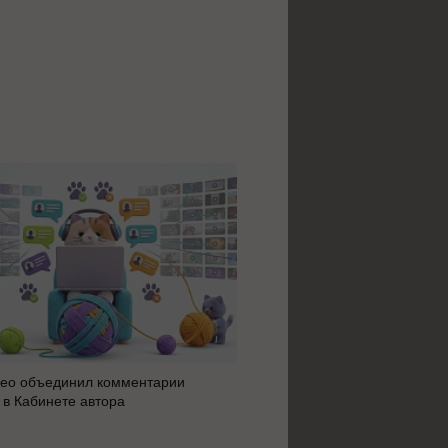
ео объединил комментарии
Яндекс 360 усилил блок AI 
 в Кабинете автора
автоматизацию: июльское 
сервисов