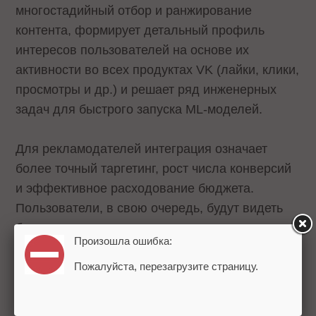
многостадийный отбор и ранжирование
контента, формирует детальный профиль
интересов пользователей на основе их
активности во всех продуктах VK (лайки, клики,
просмотры и др.) и решает ряд инженерных
задач для быстрого запуска ML-моделей.
Для рекламодателей интеграция означает
более точный таргетинг, рост числа конверсий
и эффективное расходование бюджета.
Пользователи, в свою очередь, будут видеть
более релевантные и полезные предложения.
Произошла ошибка:
Пожалуйста, перезагрузите страницу.
Единая Discovery-платформа была запущена
инженерами AI VK в 2025 году. Она объединяет
все сервисы экосистемы – от соцсетей до