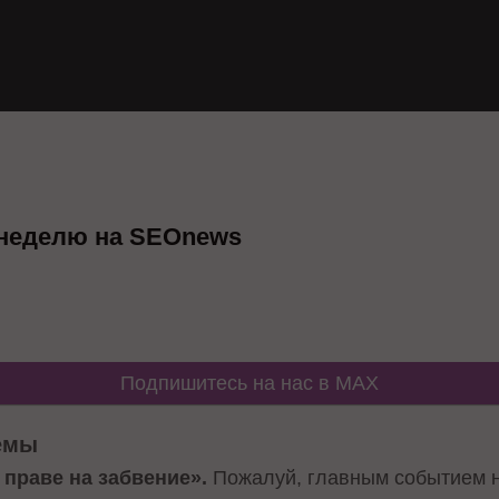
 неделю на SEOnews
Подпишитесь на нас в MAX
емы
 праве на забвение».
Пожалуй, главным событием н