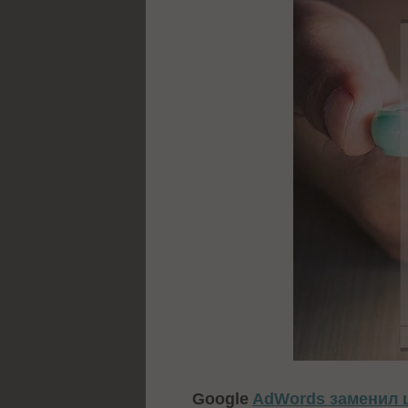
Google
AdWords заменил 