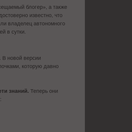
сещаемый блогер», а также
достоверно известно, что
или владелец автономного
й в сутки.
 В новой версии
почками, которую давно
ети знаний.
Теперь они
: