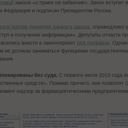
думой
закона «о праве на забвение». Закон вступит в
м Федерации и подписан Президентом России.
ался против принятия данного закона
, справедливо у
оступ и получение информации». Депутаты отчасти 
ласились внести в законопроект
ряд поправок
. Однак
м не должны заниматься функциями государственных
мания.
блокированы без суда.
С первого июля 2015 года в
ственных средств». Помимо прочего, они позволят
б
момент надзор за фармацевтическими предприятиям