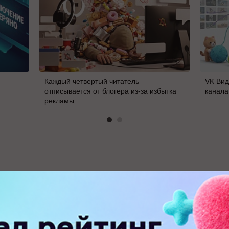
Каждый четвертый читатель
VK Вид
отписывается от блогера из-за избытка
канала
рекламы
В