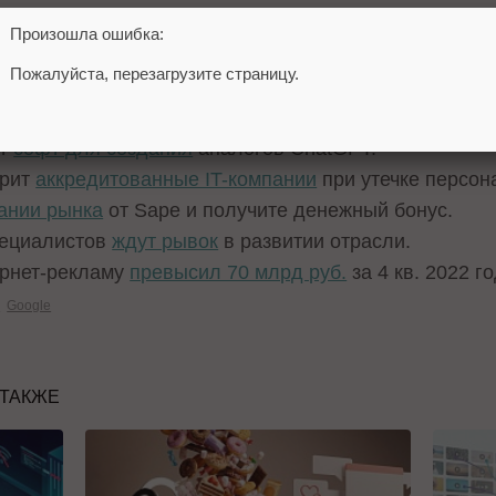
Произошла ошибка:
Пожалуйста, перезагрузите страницу.
 новую версию
поисковой системы Bing
с чат-ботом.
.
ет
софт для создания
аналогов ChatGPT.
ерит
аккредитованные IT-компании
при утечке персон
ании рынка
от Sape и получите денежный бонус.
пециалистов
ждут рывок
в развитии отрасли.
рнет-рекламу
превысил 70 млрд руб.
за 4 кв. 2022 го
с
Google
 ТАКЖЕ