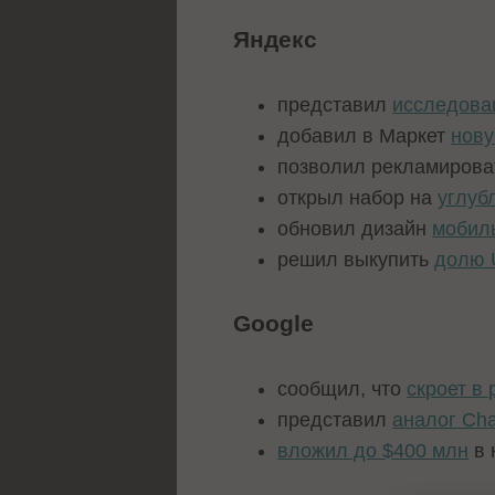
Яндекс
представил
исследова
добавил в Маркет
нов
позволил рекламиров
открыл набор на
углуб
обновил дизайн
мобил
решил выкупить
долю 
Google
сообщил, что
скроет в 
представил
аналог Ch
вложил до $400 млн
в 