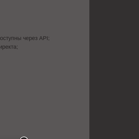
оступны через API;
иректа;