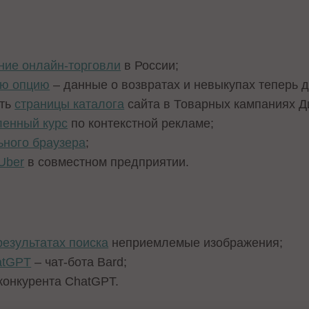
ние онлайн-торговли
в России;
ую опцию
– данные о возвратах и невыкупах теперь д
ать
страницы каталога
сайта в Товарных кампаниях Д
ленный курс
по контекстной рекламе;
ьного браузера
;
Uber
в совместном предприятии.
результатах поиска
неприемлемые изображения;
atGPT
– чат-бота Bard;
конкурента ChatGPT.