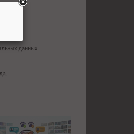
альных данных.
да.