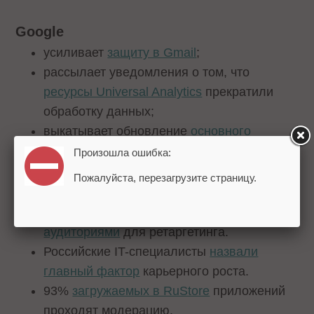
Google
усиливает
защиту в Gmail
;
рассылает уведомления о том, что
ресурсы Universal Analytics
прекратили
обработку данных;
выкатывает обновление
основного
алгоритма
August 2023 Core Update.
Произошла ошибка:
Пожалуйста, перезагрузите страницу.
Другие новости
VK Реклама упрощает
работу с
аудиториями
для ретаргетинга.
Российские IT-специалисты
назвали
главный фактор
карьерного роста.
93%
загружаемых в RuStore
приложений
проходят модерацию.