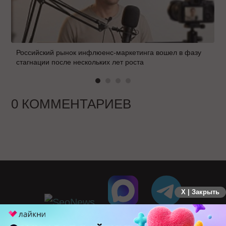
Российский рынок инфлюенс-маркетинга вошел в фазу
стагнации после нескольких лет роста
0 КОММЕНТАРИЕВ
X | Закрыть
ПЕРЕЙТИ НА ПОЛНУЮ ВЕРСИЮ